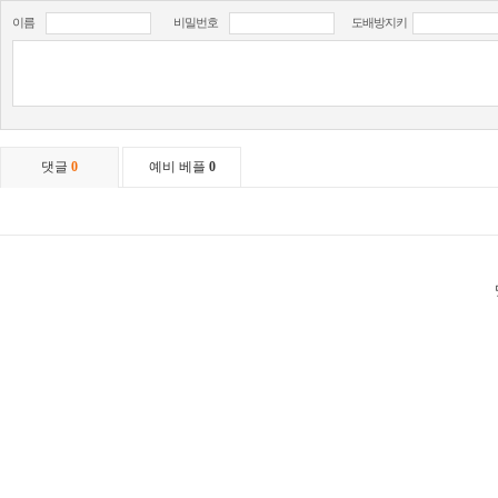
이름
비밀번호
도배방지키
댓글
0
예비 베플
0