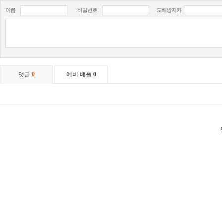
이름
비밀번호
도배방지키
댓글
0
예비 베플
0