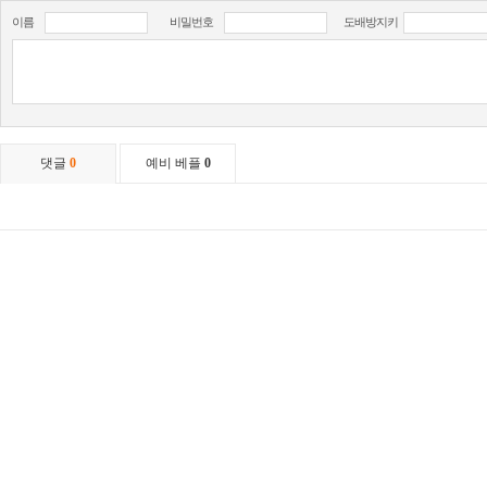
이름
비밀번호
도배방지키
댓글
0
예비 베플
0