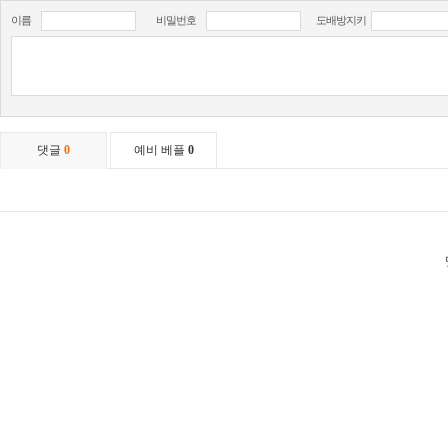
이름
비밀번호
도배방지키
댓글
0
예비 베플
0