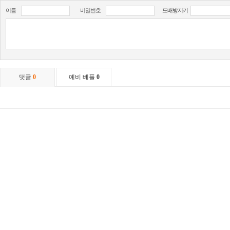
이름
비밀번호
도배방지키
댓글
0
예비 베플
0