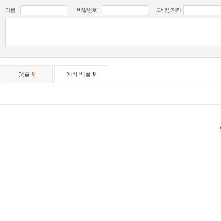
이름
비밀번호
도배방지키
댓글
0
예비 베플
0