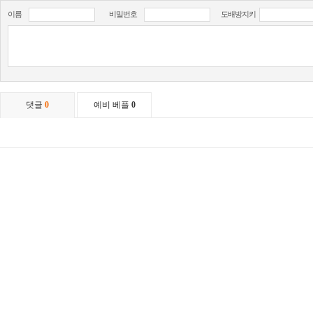
이름
비밀번호
도배방지키
댓글
0
예비 베플
0