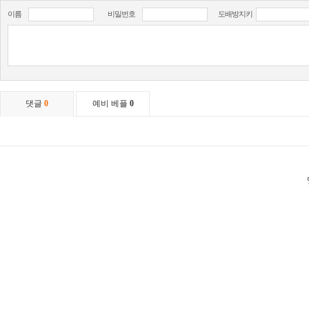
이름
비밀번호
도배방지키
댓글
0
예비 베플
0