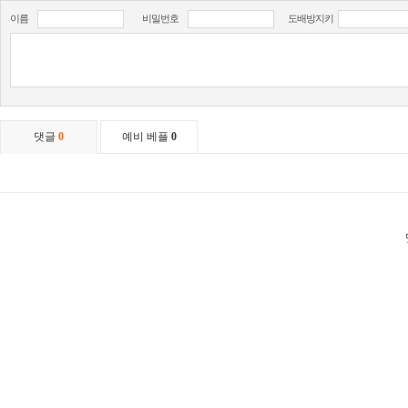
이름
비밀번호
도배방지키
댓글
0
예비 베플
0