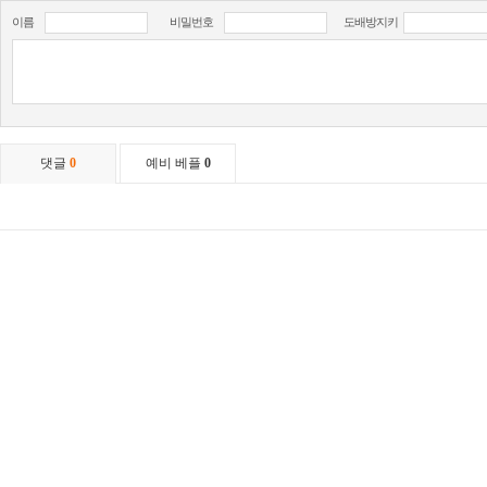
이름
비밀번호
도배방지키
댓글
0
예비 베플
0