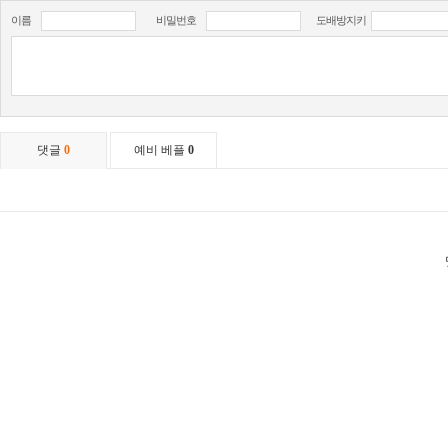
이름
비밀번호
도배방지키
댓글
0
예비 베플
0