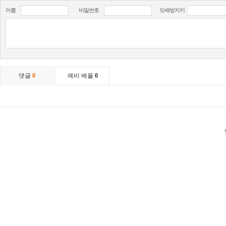
이름
비밀번호
도배방지키
댓글
0
예비 베플
0