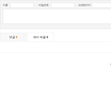
이름
비밀번호
도배방지키
댓글
0
예비 베플
0