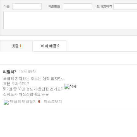
이름
비밀번호
도배방지키
댓글
1
예비 베플
0
리얼리?
10.30 09:58
특별히 지지하는 후보는 아직 없지만...
표본 오차 95% ?
512명 중 30명 정도가 응답한 건가요?
신뢰도가 의심스럽네요 ㅠㅠ
댓글의 댓글달기
0
리스트보기